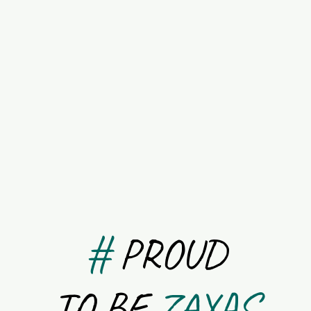
#
PROUD
TO
BE
ZAYAS